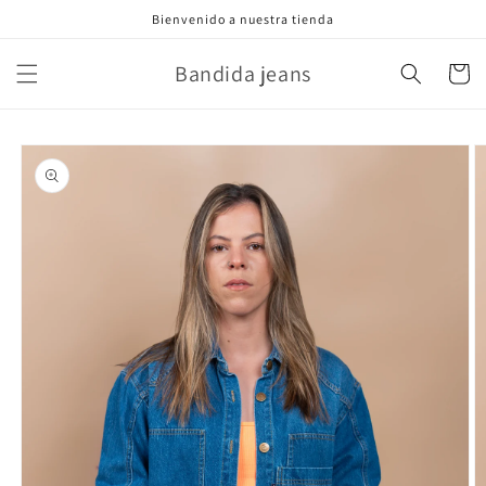
Ir
Bienvenido a nuestra tienda
directamente
al contenido
Bandida jeans
Carrito
Ir
directamente
a la
información
del producto