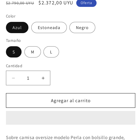
Precio
Precio
$2.372,00 UYU
$2.790,00 UYU
Oferta
habitual
de
Color
oferta
Azul
Estoneada
Negro
Tamaño
S
M
L
Cantidad
Reducir
Aumentar
cantidad
cantidad
para
para
Sobre
Sobre
Agregar al carrito
Camisa
Camisa
Oversize
Oversize
Perla
Perla
Sobre camisa oversize modelo Perla con bolsillo grande,